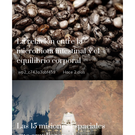
La relación entre la
microbiota intestinal y el
equilibrio corporal
wp2_c743a3abf459
Hace 2 días
Las 15 misiones espaciales