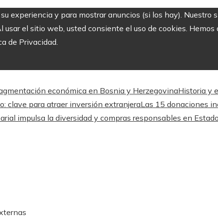
r su experiencia y para mostrar anuncios (si los hay). Nuestro 
usar el sitio web, usted consiente el uso de cookies. Hemos a
ca de Privacidad.
a fragmentación económica en Bosnia y Herzegovina
Historia y 
o: clave para atraer inversión extranjera
Las 15 donaciones ind
arial impulsa la diversidad y compras responsables en Estad
externas