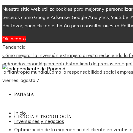
Nuestro sitio web utiliza cookies para mejorar y personaliza
terceros como Google Adsense, Google Analytics, Youtube. Al 
Por favor, haga clic en el botón para consultar nuestra Políti
Ok, acepto
Tendencia
Cómo mejorar la inversión extranjera directa reduciendo l
ordenados cronológicamente
Estabilidad de precios en Egipt
la filantropía mundial.
Cómo la responsabilidad social empres
viernes, agosto 7
PANAMÁ
Inicio
CIENCIA Y TECNOLOGÍA
Inversiones y negocios
Optimización de la experiencia del cliente en ventas 