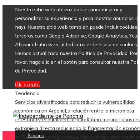
Nuestro sitio web utiliza cookies para mejorar y
personalizar su experiencia y para mostrar anuncios (si
hay). Nuestro sitio web también puede incluir cookies 
terceros como Google Adsense, Google Analytics, Yout
Al usar el sitio web, usted consiente el uso de cookies.
Hemos actualizado nuestra Política de Privacidad. Por
favor, haga clic en el botón para consultar nuestra Polí
de Privacidad.
Ok, acepto
Tendencia
Servicios diversificados para reducir la vulnerabilidad
económica en Argelia
La relación entre la microbiota
intestinal y el equilibrio corporal
Cómo mejorar la invers
extranjera directa reduciendo la fragmentación econó
Panamá
en Bosnia y Herzegovina
La importancia histórica de l