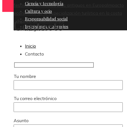
Ciencia y tecnología
festivales de música más antiguos en Europa
Impacto
Cultura y ocio
económico de la especialización turística en la costa
Responsabilidad social
adriática de Montenegro
Contacto
Inversiones y negocios
viernes, agosto 7
Inicio
Contacto
Tu nombre
Tu correo electrónico
Asunto