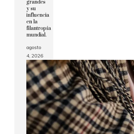
grandes
y su
influencia
en la
filantropía
mundial.
agosto
4, 2026