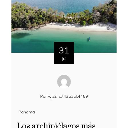
31
Jul
Por
wp2_c743a3abf459
Panamá
Los archipiélagos más