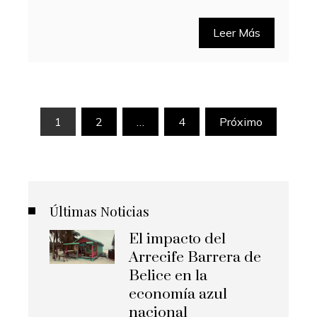
Leer Más
Paginación
1
2
…
4
Próximo
de
entradas
Últimas Noticias
El impacto del
Arrecife Barrera de
Belice en la
economía azul
nacional