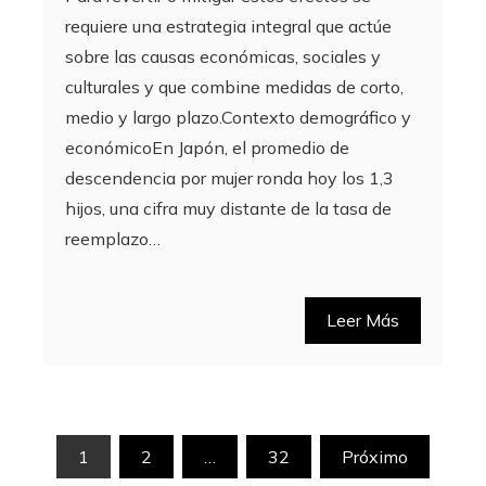
requiere una estrategia integral que actúe
sobre las causas económicas, sociales y
culturales y que combine medidas de corto,
medio y largo plazo.Contexto demográfico y
económicoEn Japón, el promedio de
descendencia por mujer ronda hoy los 1,3
hijos, una cifra muy distante de la tasa de
reemplazo…
Leer Más
Paginación
1
2
…
32
Próximo