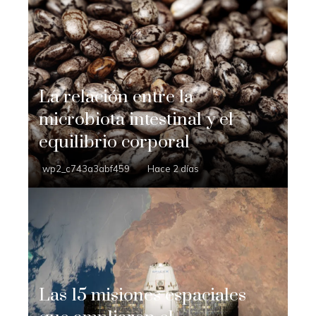
La relación entre la
microbiota intestinal y el
equilibrio corporal
wp2_c743a3abf459
Hace 2 días
Las 15 misiones espaciales