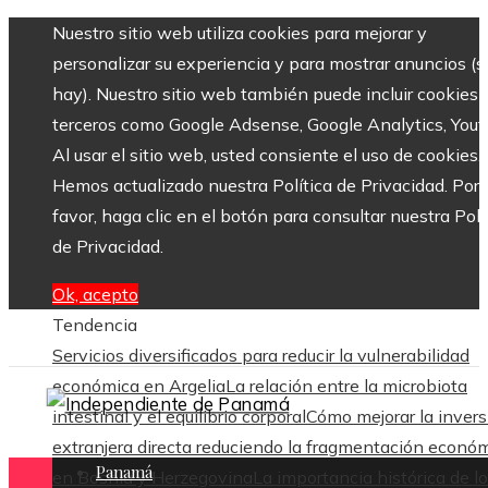
Nuestro sitio web utiliza cookies para mejorar y
personalizar su experiencia y para mostrar anuncios (si
hay). Nuestro sitio web también puede incluir cookies 
terceros como Google Adsense, Google Analytics, Yout
Al usar el sitio web, usted consiente el uso de cookies.
Hemos actualizado nuestra Política de Privacidad. Por
favor, haga clic en el botón para consultar nuestra Polí
de Privacidad.
Ok, acepto
Tendencia
Servicios diversificados para reducir la vulnerabilidad
económica en Argelia
La relación entre la microbiota
intestinal y el equilibrio corporal
Cómo mejorar la invers
extranjera directa reduciendo la fragmentación econó
Panamá
en Bosnia y Herzegovina
La importancia histórica de l