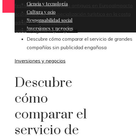
Ciencia y tecnología
festivales de música más antiguos en Europa
Impacto
Cultura y ocio
económico de la especialización turística en la costa
Responsabilidad social
Inicio
adriática de Montenegro
Inversiones y negocios
Inversiones y negocios
sábado, agosto 8
Descubre cómo comparar el servicio de grandes
compañías sin publicidad engañosa
Inversiones y negocios
Descubre
cómo
comparar el
servicio de