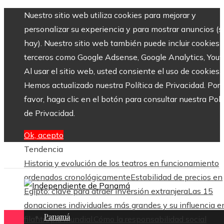
Nuestro sitio web utiliza cookies para mejorar y
personalizar su experiencia y para mostrar anuncios (si
hay). Nuestro sitio web también puede incluir cookies 
terceros como Google Adsense, Google Analytics, Yout
Al usar el sitio web, usted consiente el uso de cookies.
Hemos actualizado nuestra Política de Privacidad. Por
favor, haga clic en el botón para consultar nuestra Polí
de Privacidad.
Ok, acepto
Tendencia
Historia y evolución de los teatros en funcionamiento
ordenados cronológicamente
Estabilidad de precios en
Egipto: clave para atraer inversión extranjera
Las 15
donaciones individuales más grandes y su influencia en
Panamá
filantropía mundial.
Cómo la responsabilidad social