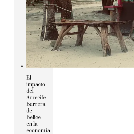
El
impacto
del
Arrecife
Barrera
de
Belice
en la
economía