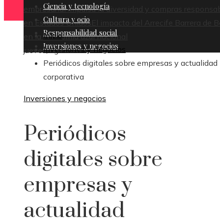
Ciencia y tecnología
empresarial impulsa la diversidad y compras responsa
Cultura y ocio
en Estados Unidos
El impacto del Arrecife Barrera de B
Responsabilidad social
Inicio
en la economía azul nacional
Inversiones y negocios
Inversiones y negocios
jueves, agosto 6
Periódicos digitales sobre empresas y actualidad
corporativa
Inversiones y negocios
Periódicos
digitales sobre
empresas y
actualidad