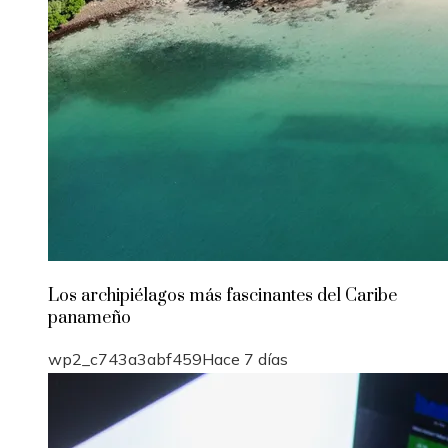
Los archipiélagos más fascinantes del Caribe
panameño
wp2_c743a3abf459
Hace 7 días