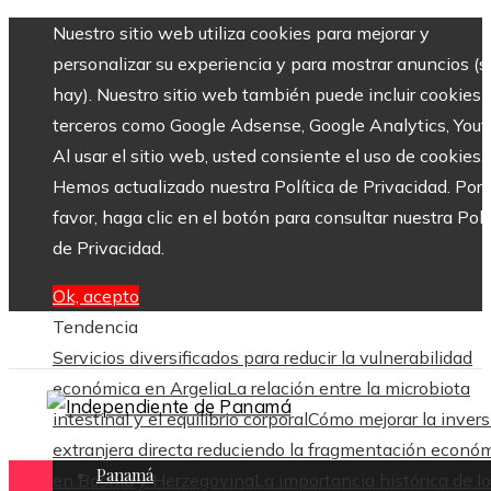
Nuestro sitio web utiliza cookies para mejorar y
personalizar su experiencia y para mostrar anuncios (si
hay). Nuestro sitio web también puede incluir cookies 
terceros como Google Adsense, Google Analytics, Yout
Al usar el sitio web, usted consiente el uso de cookies.
Hemos actualizado nuestra Política de Privacidad. Por
favor, haga clic en el botón para consultar nuestra Polí
de Privacidad.
Ok, acepto
Tendencia
Servicios diversificados para reducir la vulnerabilidad
económica en Argelia
La relación entre la microbiota
intestinal y el equilibrio corporal
Cómo mejorar la invers
extranjera directa reduciendo la fragmentación econó
Panamá
en Bosnia y Herzegovina
La importancia histórica de l