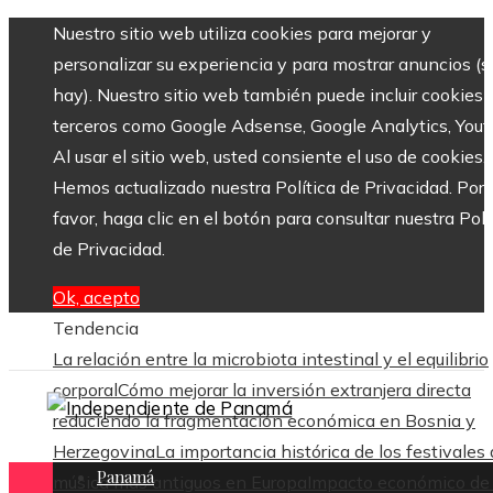
Nuestro sitio web utiliza cookies para mejorar y
personalizar su experiencia y para mostrar anuncios (si
hay). Nuestro sitio web también puede incluir cookies 
terceros como Google Adsense, Google Analytics, Yout
Al usar el sitio web, usted consiente el uso de cookies.
Hemos actualizado nuestra Política de Privacidad. Por
favor, haga clic en el botón para consultar nuestra Polí
de Privacidad.
Ok, acepto
Tendencia
La relación entre la microbiota intestinal y el equilibrio
corporal
Cómo mejorar la inversión extranjera directa
reduciendo la fragmentación económica en Bosnia y
Herzegovina
La importancia histórica de los festivales
Panamá
música más antiguos en Europa
Impacto económico de 