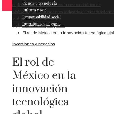
Ciencia y tecnología
especialización turística en la costa adriática de
Cultura y ocio
Montenegro
Los accidentes industriales que transform
Responsabilidad social
Inicio
la supervisión ambiental
Inversiones y negocios
Inversiones y negocios
viernes, agosto 7
El rol de México en la innovación tecnológica glo
Inversiones y negocios
El rol de
México en la
innovación
tecnológica