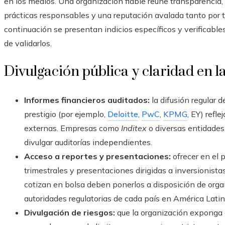
en los medios. Una organización fiable reúne transparencia, 
prácticas responsables y una reputación avalada tanto por t
continuación se presentan indicios específicos y verificab
de validarlos.
Divulgación pública y claridad en l
Informes financieros auditados:
la difusión regular 
prestigio (por ejemplo,
Deloitte
,
PwC
,
KPMG
, EY) refl
externas. Empresas como
Inditex
o diversas entidades
divulgar auditorías independientes.
Acceso a reportes y presentaciones:
ofrecer en el 
trimestrales y presentaciones dirigidas a inversionista
cotizan en bolsa deben ponerlos a disposición de or
autoridades regulatorias de cada país en América Latin
Divulgación de riesgos:
que la organización exponga co