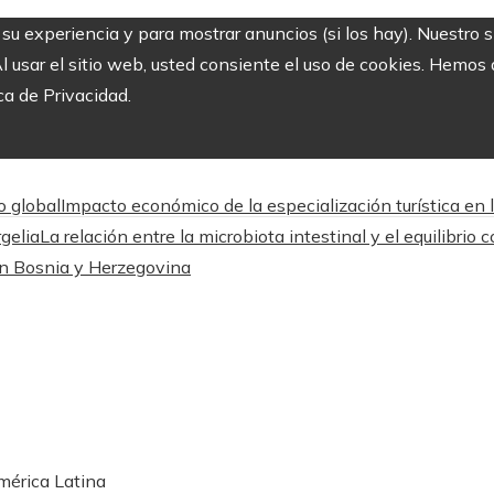
r su experiencia y para mostrar anuncios (si los hay). Nuestro 
usar el sitio web, usted consiente el uso de cookies. Hemos a
ca de Privacidad.
o global
Impacto económico de la especialización turística en 
gelia
La relación entre la microbiota intestinal y el equilibrio c
en Bosnia y Herzegovina
mérica Latina