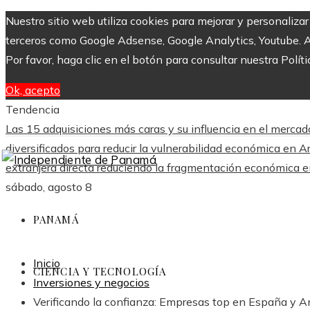
Nuestro sitio web utiliza cookies para mejorar y personaliza
terceros como Google Adsense, Google Analytics, Youtube. Al 
Por favor, haga clic en el botón para consultar nuestra Políti
Ok, acepto
Tendencia
Las 15 adquisiciones más caras y su influencia en el mercad
diversificados para reducir la vulnerabilidad económica en Ar
extranjera directa reduciendo la fragmentación económica 
sábado, agosto 8
PANAMÁ
Inicio
CIENCIA Y TECNOLOGÍA
Inversiones y negocios
Verificando la confianza: Empresas top en España y A