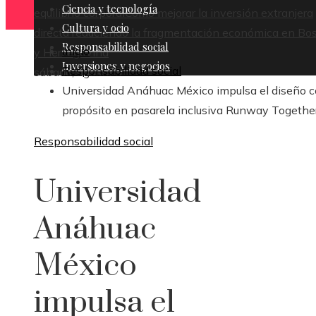
Ciencia y tecnología
equilibrio corporal
Cómo mejorar la inversión extranjera
Cultura y ocio
directa reduciendo la fragmentación económica en Bo
Responsabilidad social
Inicio
y Herzegovina
Inversiones y negocios
Responsabilidad social
sábado, agosto 8
Universidad Anáhuac México impulsa el diseño 
propósito en pasarela inclusiva Runway Togethe
Responsabilidad social
Universidad
Anáhuac
México
impulsa el