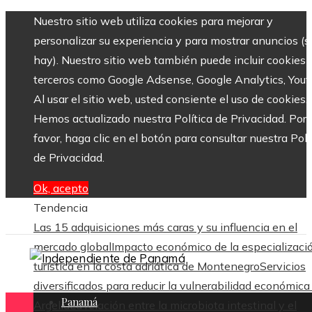
Nuestro sitio web utiliza cookies para mejorar y
personalizar su experiencia y para mostrar anuncios (si
hay). Nuestro sitio web también puede incluir cookies 
terceros como Google Adsense, Google Analytics, Yout
Al usar el sitio web, usted consiente el uso de cookies.
Hemos actualizado nuestra Política de Privacidad. Por
favor, haga clic en el botón para consultar nuestra Polí
de Privacidad.
Ok, acepto
Tendencia
Las 15 adquisiciones más caras y su influencia en el
mercado global
Impacto económico de la especializaci
turística en la costa adriática de Montenegro
Servicios
diversificados para reducir la vulnerabilidad económica
Panamá
Argelia
La relación entre la microbiota intestinal y el