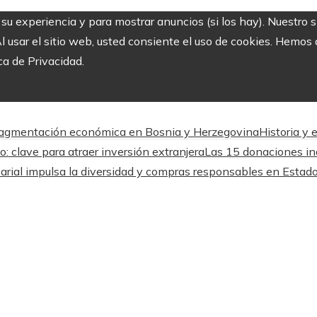
r su experiencia y para mostrar anuncios (si los hay). Nuestro 
usar el sitio web, usted consiente el uso de cookies. Hemos a
ca de Privacidad.
a fragmentación económica en Bosnia y Herzegovina
Historia y 
o: clave para atraer inversión extranjera
Las 15 donaciones ind
arial impulsa la diversidad y compras responsables en Estad