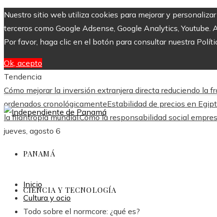
Nuestro sitio web utiliza cookies para mejorar y personaliza
terceros como Google Adsense, Google Analytics, Youtube. Al 
Por favor, haga clic en el botón para consultar nuestra Políti
Ok, acepto
Tendencia
Cómo mejorar la inversión extranjera directa reduciendo l
ordenados cronológicamente
Estabilidad de precios en Egipt
la filantropía mundial.
Cómo la responsabilidad social empres
jueves, agosto 6
PANAMÁ
Inicio
CIENCIA Y TECNOLOGÍA
Cultura y ocio
Todo sobre el normcore: ¿qué es?