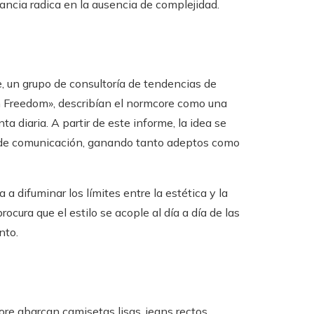
ncia radica en la ausencia de complejidad.
, un grupo de consultoría de tendencias de
n Freedom», describían el normcore como una
a diaria. A partir de este informe, la idea se
 de comunicación, ganando tanto adeptos como
a difuminar los límites entre la estética y la
ocura que el estilo se acople al día a día de las
nto.
re abarcan camisetas lisas, jeans rectos,