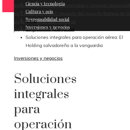
Ciencia y tecnología
empresarial impulsa la diversidad y compras responsa
Cultura y ocio
en Estados Unidos
El impacto del Arrecife Barrera de B
Responsabilidad social
Inicio
en la economía azul nacional
Inversiones y negocios
Inversiones y negocios
jueves, agosto 6
Soluciones integrales para operación aérea: El
Holding salvadoreño a la vanguardia
Inversiones y negocios
Soluciones
integrales
para
operación