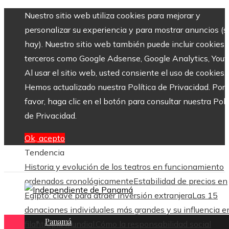
Nuestro sitio web utiliza cookies para mejorar y
personalizar su experiencia y para mostrar anuncios (si
hay). Nuestro sitio web también puede incluir cookies 
terceros como Google Adsense, Google Analytics, Yout
Al usar el sitio web, usted consiente el uso de cookies.
Hemos actualizado nuestra Política de Privacidad. Por
favor, haga clic en el botón para consultar nuestra Polí
de Privacidad.
Ok, acepto
Tendencia
Historia y evolución de los teatros en funcionamiento
ordenados cronológicamente
Estabilidad de precios en
Egipto: clave para atraer inversión extranjera
Las 15
donaciones individuales más grandes y su influencia en
Panamá
filantropía mundial.
Cómo la responsabilidad social