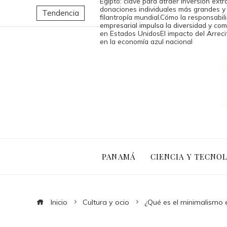
Egipto: clave para atraer inversión extr
donaciones individuales más grandes y 
Tendencia
filantropía mundial.
Cómo la responsabili
empresarial impulsa la diversidad y co
en Estados Unidos
El impacto del Arreci
en la economía azul nacional
PANAMÁ
CIENCIA Y TECNO
Inicio
Cultura y ocio
¿Qué es el minimalismo