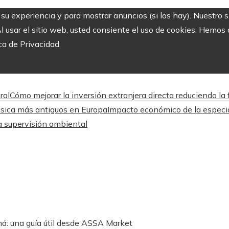
r su experiencia y para mostrar anuncios (si los hay). Nuestro 
usar el sitio web, usted consiente el uso de cookies. Hemos a
ca de Privacidad.
ral
Cómo mejorar la inversión extranjera directa reduciendo 
música más antiguos en Europa
Impacto económico de la especial
a supervisión ambiental
á: una guía útil desde ASSA Market