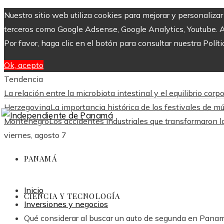
Nuestro sitio web utiliza cookies para mejorar y personaliza
terceros como Google Adsense, Google Analytics, Youtube. Al 
Por favor, haga clic en el botón para consultar nuestra Políti
Ok, acepto
Tendencia
La relación entre la microbiota intestinal y el equilibrio corpo
Herzegovina
La importancia histórica de los festivales de 
Montenegro
Los accidentes industriales que transformaron l
viernes, agosto 7
PANAMÁ
Inicio
CIENCIA Y TECNOLOGÍA
Inversiones y negocios
Qué considerar al buscar un auto de segunda en Panam