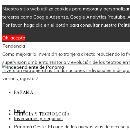
Nuestro sitio web utiliza cookies para mejorar y personaliza
terceros como Google Adsense, Google Analytics, Youtube. Al 
Por favor, haga clic en el botón para consultar nuestra Políti
Ok, acepto
Tendencia
Cómo mejorar la inversión extranjera directa reduciendo l
supervisión ambiental
Historia y evolución de los teatros 
inversión extranjera
Las 15 donaciones individuales más grand
viernes, agosto 7
PANAMÁ
Inicio
CIENCIA Y TECNOLOGÍA
Inversiones y negocios
Panamá Oeste: El auge de las nuevas vías de acceso y 