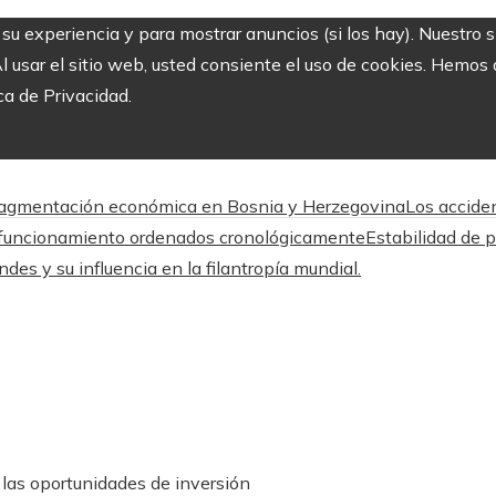
r su experiencia y para mostrar anuncios (si los hay). Nuestro 
usar el sitio web, usted consiente el uso de cookies. Hemos a
ca de Privacidad.
a fragmentación económica en Bosnia y Herzegovina
Los acciden
en funcionamiento ordenados cronológicamente
Estabilidad de p
es y su influencia en la filantropía mundial.
las oportunidades de inversión