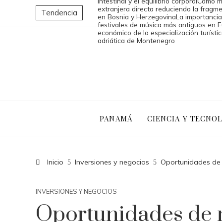
intestinal y el equilibrio corporal
Cómo me
extranjera directa reduciendo la frag
Tendencia
en Bosnia y Herzegovina
La importancia
festivales de música más antiguos en 
económico de la especialización turístic
adriática de Montenegro
PANAMÁ
CIENCIA Y TECNO
Inicio
Inversiones y negocios
Oportunidades de 
INVERSIONES Y NEGOCIOS
Oportunidades de 