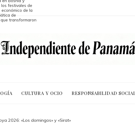
 en Bosnia y
 los festivales de
 económico de la
iática de
s que transformaron
LOGÍA
CULTURA Y OCIO
RESPONSABILIDAD SOCIA
Goya 2026: «Los domingos» y «Sirat»