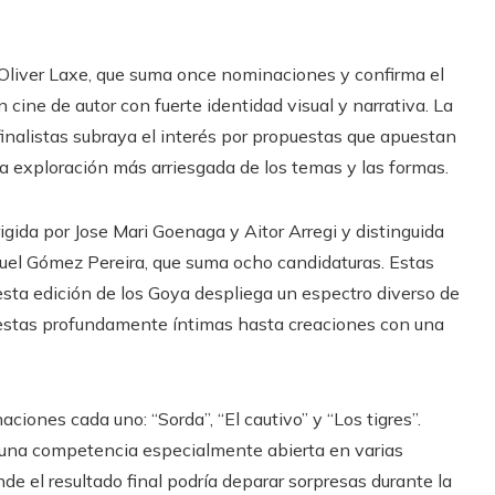
e Oliver Laxe, que suma once nominaciones y confirma el
ine de autor con fuerte identidad visual y narrativa. La
 finalistas subraya el interés por propuestas que apuestan
a exploración más arriesgada de los temas y las formas.
gida por Jose Mari Goenaga y Aitor Arregi y distinguida
uel Gómez Pereira, que suma ocho candidaturas. Estas
sta edición de los Goya despliega un espectro diverso de
uestas profundamente íntimas hasta creaciones con una
iones cada uno: “Sorda”, “El cautivo” y “Los tigres”.
ja una competencia especialmente abierta en varias
e el resultado final podría deparar sorpresas durante la