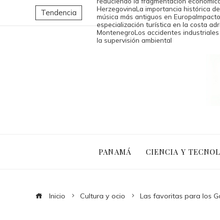
reduciendo la fragmentación económica
Herzegovina
La importancia histórica de
Tendencia
música más antiguos en Europa
Impacto
especialización turística en la costa adr
Montenegro
Los accidentes industriale
la supervisión ambiental
PANAMÁ
CIENCIA Y TECNO
Inicio
Cultura y ocio
Las favoritas para los 