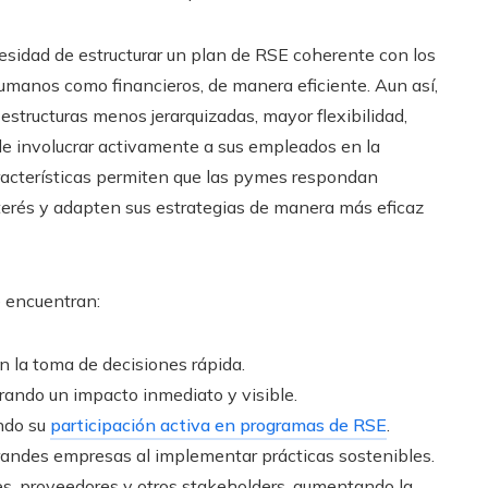
cesidad de estructurar un plan de RSE coherente con los
humanos como financieros, de manera eficiente. Aun así,
tructuras menos jerarquizadas, mayor flexibilidad,
 de involucrar activamente a sus empleados en la
racterísticas permiten que las pymes respondan
terés y adapten sus estrategias de manera más eficaz
 encuentran:
an la toma de decisiones rápida.
ando un impacto inmediato y visible.
ndo su
participación activa en programas de RSE
.
randes empresas al implementar prácticas sostenibles.
es, proveedores y otros stakeholders, aumentando la