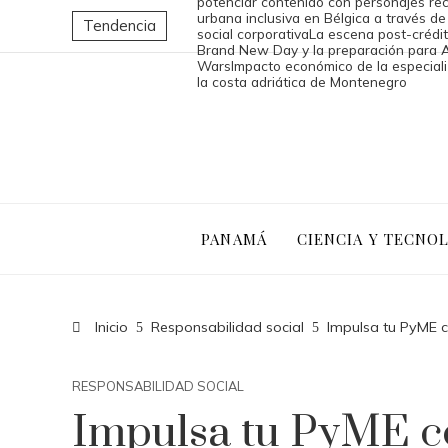
potenciar contenido con personajes re
urbana inclusiva en Bélgica a través de
Tendencia
social corporativa
La escena post-crédi
Brand New Day y la preparación para 
Wars
Impacto económico de la especiali
la costa adriática de Montenegro
PANAMÁ
CIENCIA Y TECNO
Inicio
Responsabilidad social
Impulsa tu PyME 
RESPONSABILIDAD SOCIAL
Impulsa tu PyME c