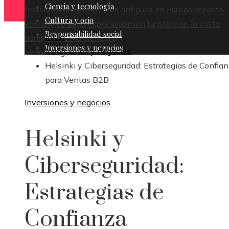
Ciencia y tecnología
festivales de música más antiguos en Europa
Impacto
Cultura y ocio
económico de la especialización turística en la costa
Responsabilidad social
Inicio
adriática de Montenegro
Inversiones y negocios
Inversiones y negocios
viernes, agosto 7
Helsinki y Ciberseguridad: Estrategias de Confia
para Ventas B2B
Inversiones y negocios
Helsinki y
Ciberseguridad:
Estrategias de
Confianza