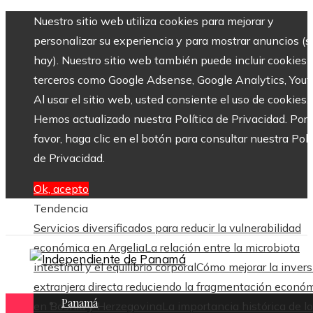
Nuestro sitio web utiliza cookies para mejorar y
personalizar su experiencia y para mostrar anuncios (si
hay). Nuestro sitio web también puede incluir cookies 
terceros como Google Adsense, Google Analytics, Yout
Al usar el sitio web, usted consiente el uso de cookies.
Hemos actualizado nuestra Política de Privacidad. Por
favor, haga clic en el botón para consultar nuestra Polí
de Privacidad.
Ok, acepto
Tendencia
Servicios diversificados para reducir la vulnerabilidad
económica en Argelia
La relación entre la microbiota
intestinal y el equilibrio corporal
Cómo mejorar la invers
extranjera directa reduciendo la fragmentación econó
Panamá
en Bosnia y Herzegovina
La importancia histórica de l