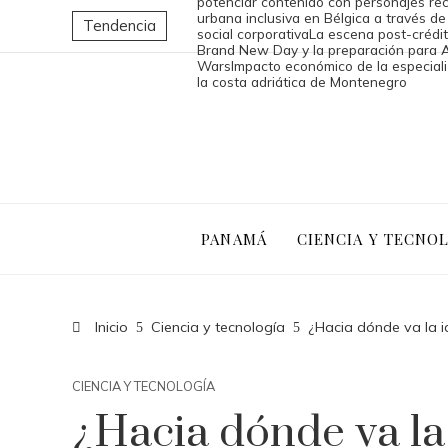
potenciar contenido con personajes re
urbana inclusiva en Bélgica a través de
Tendencia
social corporativa
La escena post-crédi
Brand New Day y la preparación para 
Wars
Impacto económico de la especiali
la costa adriática de Montenegro
PANAMÁ
CIENCIA Y TECNO
Inicio
Ciencia y tecnología
¿Hacia dónde va la id
CIENCIA Y TECNOLOGÍA
¿Hacia dónde va la 