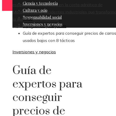
Ciencia y tecnología
especialización turística en la costa adriática de
Cultura y ocio
Montenegro
Los accidentes industriales que transform
Responsabilidad social
Inicio
la supervisión ambiental
Inversiones y negocios
Inversiones y negocios
viernes, agosto 7
Guía de expertos para conseguir precios de carro
usados bajos con 8 tácticas
Inversiones y negocios
Guía de
expertos para
conseguir
precios de