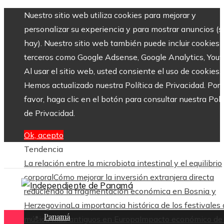
Nuestro sitio web utiliza cookies para mejorar y
personalizar su experiencia y para mostrar anuncios (si
hay). Nuestro sitio web también puede incluir cookies 
terceros como Google Adsense, Google Analytics, Yout
Al usar el sitio web, usted consiente el uso de cookies.
Hemos actualizado nuestra Política de Privacidad. Por
favor, haga clic en el botón para consultar nuestra Polí
de Privacidad.
Ok, acepto
Tendencia
La relación entre la microbiota intestinal y el equilibrio
corporal
Cómo mejorar la inversión extranjera directa
reduciendo la fragmentación económica en Bosnia y
Herzegovina
La importancia histórica de los festivales
Panamá
música más antiguos en Europa
Impacto económico de 