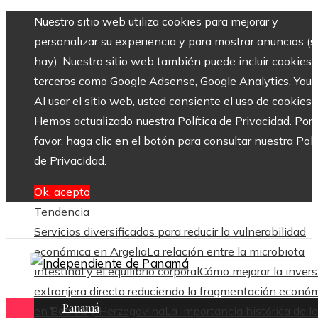
Nuestro sitio web utiliza cookies para mejorar y
personalizar su experiencia y para mostrar anuncios (si
hay). Nuestro sitio web también puede incluir cookies 
terceros como Google Adsense, Google Analytics, Yout
Al usar el sitio web, usted consiente el uso de cookies.
Hemos actualizado nuestra Política de Privacidad. Por
favor, haga clic en el botón para consultar nuestra Polí
de Privacidad.
Ok, acepto
Tendencia
Servicios diversificados para reducir la vulnerabilidad
económica en Argelia
La relación entre la microbiota
intestinal y el equilibrio corporal
Cómo mejorar la invers
extranjera directa reduciendo la fragmentación econó
Panamá
en Bosnia y Herzegovina
La importancia histórica de l