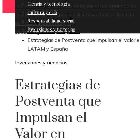
Ciencia y tecnología
festivales de música más antiguos en Europa
Impacto
Cultura y ocio
económico de la especialización turística en la costa
Responsabilidad social
Inicio
adriática de Montenegro
Inversiones y negocios
Inversiones y negocios
sábado, agosto 8
Estrategias de Postventa que Impulsan el Valor 
LATAM y España
Inversiones y negocios
Estrategias de
Postventa que
Impulsan el
Valor en