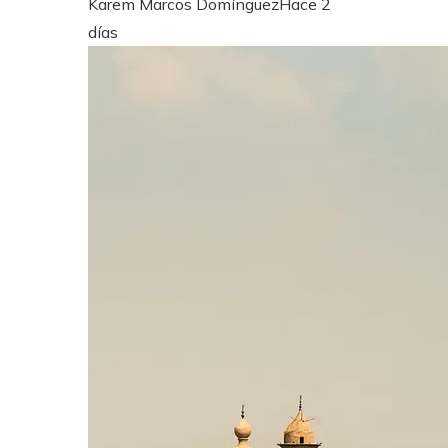
Karem Marcos Domínguez
Hace 2
días