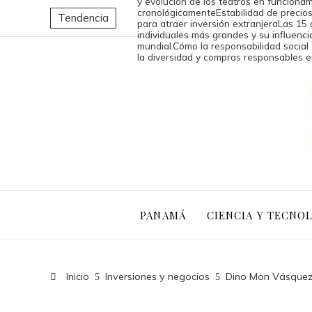
y evolución de los teatros en funcion
cronológicamente
Estabilidad de precios
Tendencia
para atraer inversión extranjera
Las 15 
individuales más grandes y su influencia
mundial.
Cómo la responsabilidad social
la diversidad y compras responsables 
PANAMÁ
CIENCIA Y TECNO
Inicio
Inversiones y negocios
Dino Mon Vásquez 