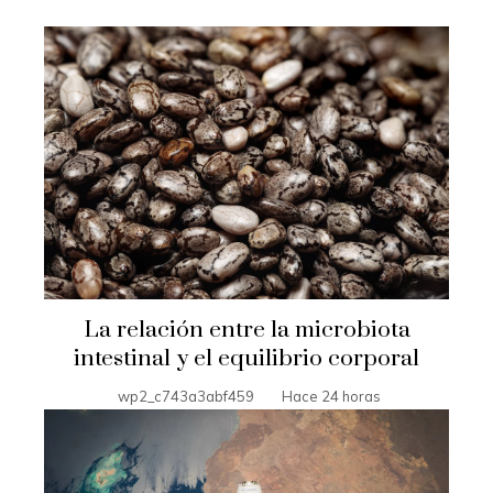
La relación entre la microbiota
intestinal y el equilibrio corporal
wp2_c743a3abf459
Hace 24 horas