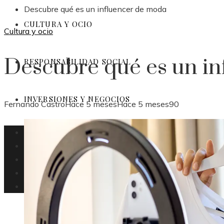
Descubre qué es un influencer de moda
CULTURA Y OCIO
Cultura y ocio
Descubre qué es un i
RESPONSABILIDAD SOCIAL
INVERSIONES Y NEGOCIOS
Fernando Castro
Hace 5 meses
Hace 5 meses
90
Panamá
Ciencia y tecnología
Cultura y ocio
Responsabilidad social
Inversiones y negocios