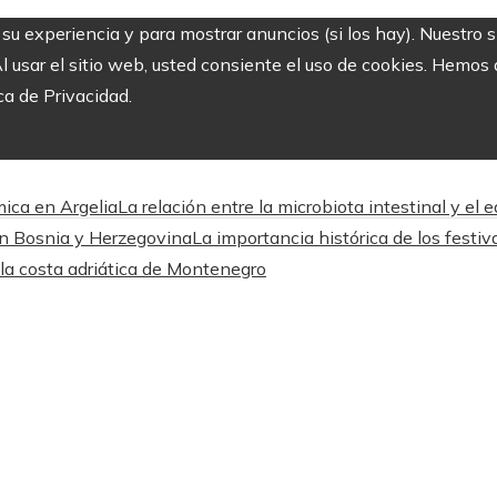
r su experiencia y para mostrar anuncios (si los hay). Nuestro 
usar el sitio web, usted consiente el uso de cookies. Hemos a
ca de Privacidad.
mica en Argelia
La relación entre la microbiota intestinal y el e
en Bosnia y Herzegovina
La importancia histórica de los festi
 la costa adriática de Montenegro