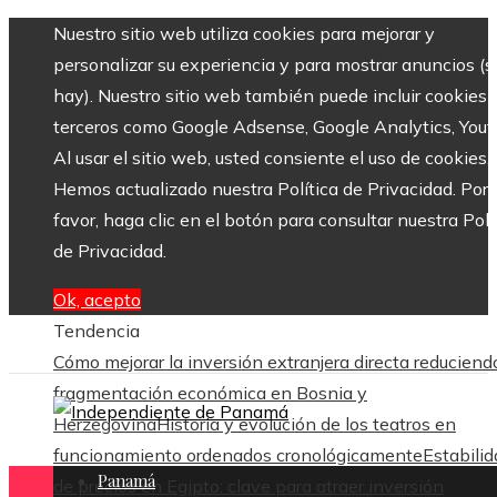
Nuestro sitio web utiliza cookies para mejorar y
personalizar su experiencia y para mostrar anuncios (si
hay). Nuestro sitio web también puede incluir cookies 
terceros como Google Adsense, Google Analytics, Yout
Al usar el sitio web, usted consiente el uso de cookies.
Hemos actualizado nuestra Política de Privacidad. Por
favor, haga clic en el botón para consultar nuestra Polí
de Privacidad.
Ok, acepto
Tendencia
Cómo mejorar la inversión extranjera directa reduciend
fragmentación económica en Bosnia y
Herzegovina
Historia y evolución de los teatros en
funcionamiento ordenados cronológicamente
Estabili
Panamá
de precios en Egipto: clave para atraer inversión