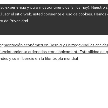
r su experiencia y para mostrar anuncios (si los hay). Nuestro 
usar el sitio web, usted consiente el uso de cookies. Hemos a
ca de Privacidad.
a fragmentación económica en Bosnia y Herzegovina
Los acciden
en funcionamiento ordenados cronológicamente
Estabilidad de p
es y su influencia en la filantropía mundial.