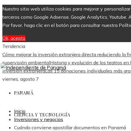
Nuestro sitio web utiliza cookies para mejorar y personaliza
terceros como Google Adsense, Google Analytics, Youtube. Al 
Por favor, haga clic en el botón para consultar nuestra Políti
Ok, acepto
Tendencia
Cómo mejorar la inversión extranjera directa reduciendo l
supervisión ambiental
Historia y evolución de los teatros 
inversión extranjera
Las 15 donaciones individuales más grand
viernes, agosto 7
PANAMÁ
Inicio
CIENCIA Y TECNOLOGÍA
Inversiones y negocios
Cuándo conviene apostillar documentos en Panamá