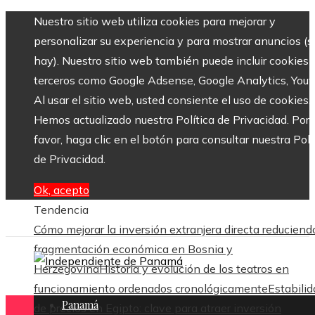
Nuestro sitio web utiliza cookies para mejorar y
personalizar su experiencia y para mostrar anuncios (si
hay). Nuestro sitio web también puede incluir cookies 
terceros como Google Adsense, Google Analytics, Yout
Al usar el sitio web, usted consiente el uso de cookies.
Hemos actualizado nuestra Política de Privacidad. Por
favor, haga clic en el botón para consultar nuestra Polí
de Privacidad.
Ok, acepto
Tendencia
Cómo mejorar la inversión extranjera directa reduciend
fragmentación económica en Bosnia y
Herzegovina
Historia y evolución de los teatros en
funcionamiento ordenados cronológicamente
Estabili
Panamá
de precios en Egipto: clave para atraer inversión