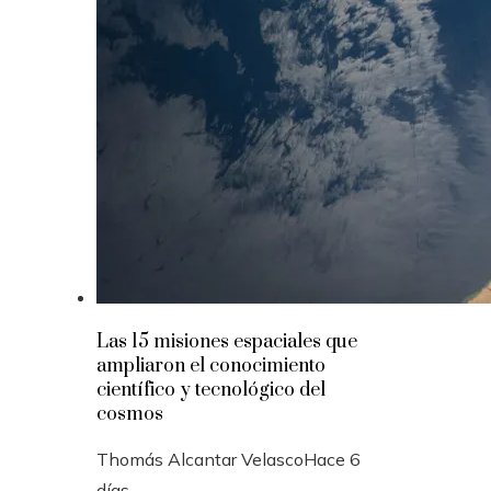
Las 15 misiones espaciales que
ampliaron el conocimiento
científico y tecnológico del
cosmos
Thomás Alcantar Velasco
Hace 6
días