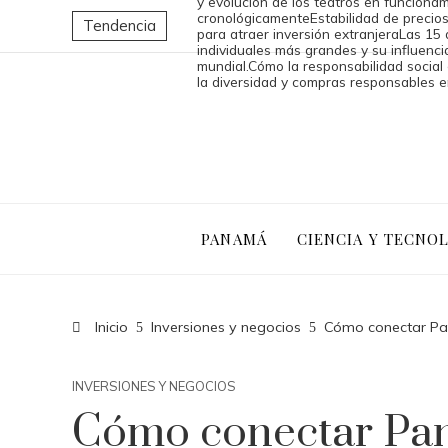
y evolución de los teatros en funcion
cronológicamente
Estabilidad de precios
Tendencia
para atraer inversión extranjera
Las 15 
individuales más grandes y su influencia
mundial.
Cómo la responsabilidad social
la diversidad y compras responsables 
PANAMÁ
CIENCIA Y TECNO
Inicio
Inversiones y negocios
Cómo conectar Pan
INVERSIONES Y NEGOCIOS
Cómo conectar Pa